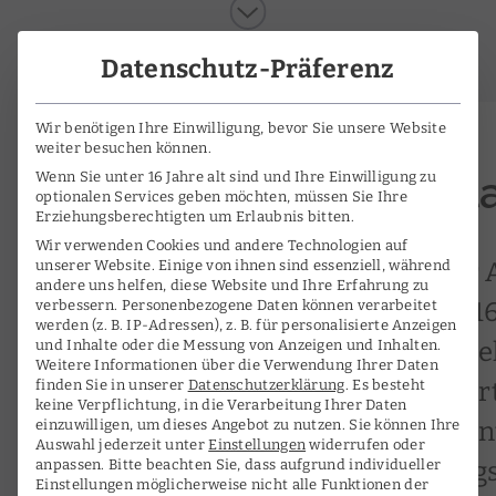
Datenschutz-Präferenz
Wir benötigen Ihre Einwilligung, bevor Sie unsere Website
weiter besuchen können.
Dissertation: Der K
Wenn Sie unter 16 Jahre alt sind und Ihre Einwilligung zu
optionalen Services geben möchten, müssen Sie Ihre
Erziehungsberechtigten um Erlaubnis bitten.
Wir verwenden Cookies und andere Technologien auf
Diese Studie befasst sich mit der
unserer Website. Einige von ihnen sind essenziell, während
andere uns helfen, diese Website und Ihre Erfahrung zu
Nikolaus Harnoncourt (1929-2016)
verbessern.
Personenbezogene Daten können verarbeitet
werden (z. B. IP-Adressen), z. B. für personalisierte Anzeigen
als biografisch und historisch. Zi
und Inhalte oder die Messung von Anzeigen und Inhalten.
Weitere Informationen über die Verwendung Ihrer Daten
entwickeln (teils aus Harnoncourt
finden Sie in unserer
Datenschutzerklärung
.
Es besteht
keine Verpflichtung, in die Verarbeitung Ihrer Daten
theoretischen Vokabular), die ze
einzuwilligen, um dieses Angebot zu nutzen.
Sie können Ihre
Auswahl jederzeit unter
Einstellungen
widerrufen oder
Interpretations- und Aufführung
anpassen.
Bitte beachten Sie, dass aufgrund individueller
Einstellungen möglicherweise nicht alle Funktionen der