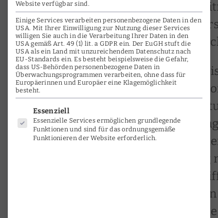
Darüber hinaus soll sie einen Bei
Website verfügbar sind.
Einige Services verarbeiten personenbezogene Daten in den
Entwicklung in der aktuellen For
USA. Mit Ihrer Einwilligung zur Nutzung dieser Services
willigen Sie auch in die Verarbeitung Ihrer Daten in den
insbesondere im Hinblick auf Orc
USA gemäß Art. 49 (1) lit. a GDPR ein. Der EuGH stuft die
USA als ein Land mit unzureichendem Datenschutz nach
EU-Standards ein. Es besteht beispielsweise die Gefahr,
dass US-Behörden personenbezogene Daten in
Eine Grundannahme der Studie is
Überwachungsprogrammen verarbeiten, ohne dass für
Europäerinnen und Europäer eine Klagemöglichkeit
Wurzeln in dem hat, was als hist
besteht.
(HIP) bezeichnet wurde. In der St
Es folgt eine Liste der Service-Grup
Essenziell
Orientierung, die diese Bewegung
Essenzielle Services ermöglichen grundlegende
Funktionen und sind für das ordnungsgemäße
Interpretation ein diskursives E
Funktionieren der Website erforderlich.
ich zum einen die Beschäftigung 
der Regel in akademischen Begrif
darüber, wie diese Informationen
beeinflussen können. Die grundle