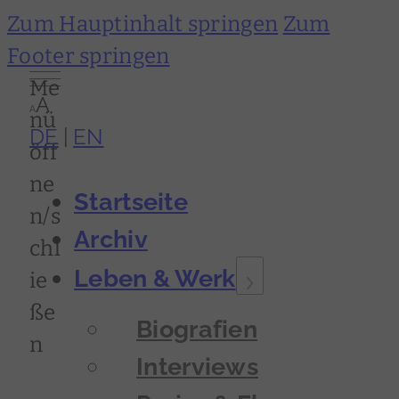
Zum Hauptinhalt springen
Zum
Footer springen
Me
A
A
nü
DE
EN
öff
ne
Startseite
n/s
Archiv
chl
Leben & Werk
ie
ße
Biografien
n
Interviews