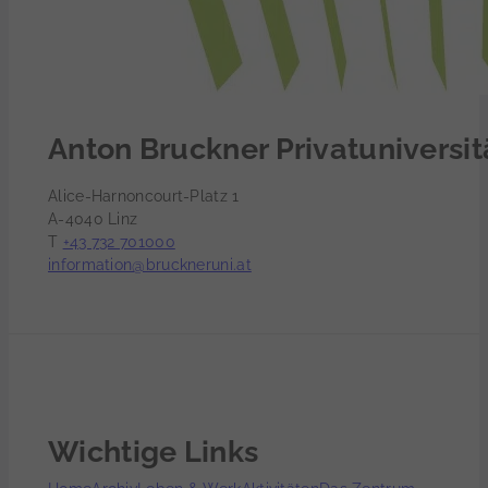
Anton Bruckner Privatuniversit
Alice-Harnoncourt-Platz 1
A-4040 Linz
T
+43 732 701000
information@bruckneruni.at
Wichtige Links
Home
Archiv
Leben & Werk
Aktivitäten
Das Zentrum