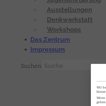
Ausstellungen
Denkwerkstatt
Workshops
Das Zentrum
Impressum
Suchen
Wir be
könne
Wenn S
geben