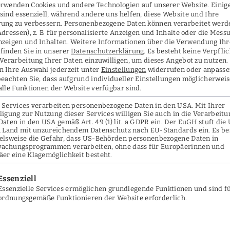
erwenden Cookies und andere Technologien auf unserer Website. Einig
sind essenziell, während andere uns helfen, diese Website und Ihre
rung zu verbessern.
Personenbezogene Daten können verarbeitet werde
ng
Adressen), z. B. für personalisierte Anzeigen und Inhalte oder die Mess
nzeigen und Inhalten.
Weitere Informationen über die Verwendung Ihr
finden Sie in unserer
Datenschutzerklärung
.
Es besteht keine Verpfli
 Verarbeitung Ihrer Daten einzuwilligen, um dieses Angebot zu nutzen.
n Ihre Auswahl jederzeit unter
Einstellungen
widerrufen oder anpasse
beachten Sie, dass aufgrund individueller Einstellungen möglicherwei
alle Funktionen der Website verfügbar sind.
 Services verarbeiten personenbezogene Daten in den USA. Mit Ihrer
ligung zur Nutzung dieser Services willigen Sie auch in die Verarbeitu
Daten in den USA gemäß Art. 49 (1) lit. a GDPR ein. Der EuGH stuft die
>
Forschung
in Land mit unzureichendem Datenschutz nach EU-Standards ein. Es be
ielsweise die Gefahr, dass US-Behörden personenbezogene Daten in
achungsprogrammen verarbeiten, ohne dass für Europäerinnen und
er eine Klagemöglichkeit besteht.
folgt eine Liste der Service-Gruppen, fü
Essenziell
Essenzielle Services ermöglichen grundlegende Funktionen und sind f
ordnungsgemäße Funktionieren der Website erforderlich.