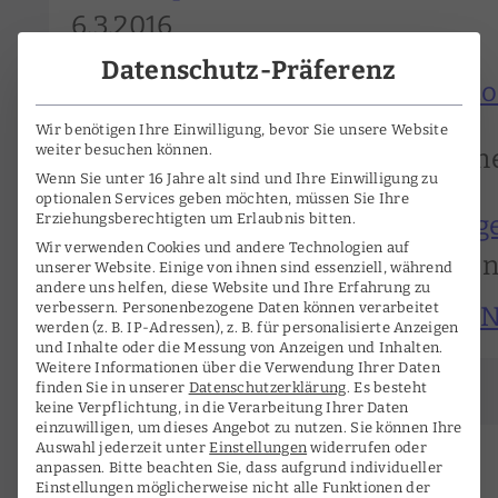
6.3.2016
Datenschutz-Präferenz
In Memoriam Nikolaus Harnonco
Wir benötigen Ihre Einwilligung, bevor Sie unsere Website
Revolutionär der Klassik
, Susann
weiter besuchen können.
Wenn Sie unter 16 Jahre alt sind und Ihre Einwilligung zu
optionalen Services geben möchten, müssen Sie Ihre
Dirigent Nikolaus Harnoncourt g
Erziehungsberechtigten um Erlaubnis bitten.
Wir verwenden Cookies und andere Technologien auf
Deutschlandfunk Kultur, Datum 
unserer Website. Einige von ihnen sind essenziell, während
andere uns helfen, diese Website und Ihre Erfahrung zu
Das Original des Originalklangs:
verbessern.
Personenbezogene Daten können verarbeitet
werden (z. B. IP-Adressen), z. B. für personalisierte Anzeigen
und Inhalte oder die Messung von Anzeigen und Inhalten.
Weitere Informationen über die Verwendung Ihrer Daten
finden Sie in unserer
Datenschutzerklärung
.
Es besteht
keine Verpflichtung, in die Verarbeitung Ihrer Daten
einzuwilligen, um dieses Angebot zu nutzen.
Sie können Ihre
Auswahl jederzeit unter
Einstellungen
widerrufen oder
anpassen.
Bitte beachten Sie, dass aufgrund individueller
Einstellungen möglicherweise nicht alle Funktionen der