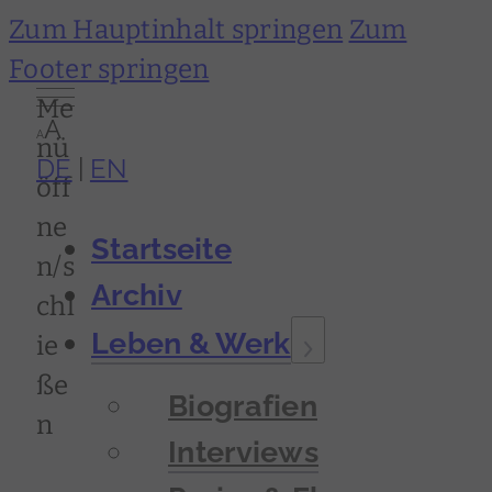
Zum Hauptinhalt springen
Zum
Footer springen
Me
A
A
nü
DE
EN
öff
ne
Startseite
n/s
Archiv
chl
Leben & Werk
ie
ße
Biografien
n
Interviews