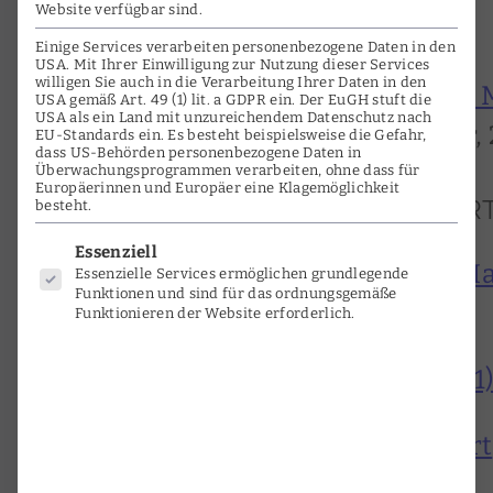
Alice Harnoncourt
Website verfügbar sind.
Einige Services verarbeiten personenbezogene Daten in den
USA. Mit Ihrer Einwilligung zur Nutzung dieser Services
willigen Sie auch in die Verarbeitung Ihrer Daten in den
Die Geigerin Alice Harnoncourt:
USA gemäß Art. 49 (1) lit. a GDPR ein. Der EuGH stuft die
USA als ein Land mit unzureichendem Datenschutz nach
Zander, Deutschlandfunk Kultur, 
EU-Standards ein. Es besteht beispielsweise die Gefahr,
dass US-Behörden personenbezogene Daten in
Überwachungsprogrammen verarbeiten, ohne dass für
Europäerinnen und Europäer eine Klagemöglichkeit
NACHRUF ALICE HARNONCOURT A
besteht.
Es folgt eine Liste der Service-Grup
Essenziell
Österreichische Geigerin Alice 
Essenzielle Services ermöglichen grundlegende
Funktionen und sind für das ordnungsgemäße
21.7.2022
Funktionieren der Website erforderlich.
Gestorben Alice Harnoncourt (91
Traueranzeige Alice Harnoncourt