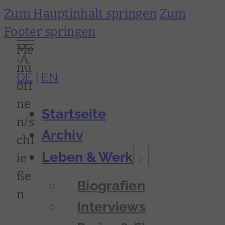
Zum Hauptinhalt springen
Zum
Footer springen
Me
A
A
nü
DE
EN
öff
ne
Startseite
n/s
Archiv
chl
Leben & Werk
ie
ße
Biografien
n
Interviews