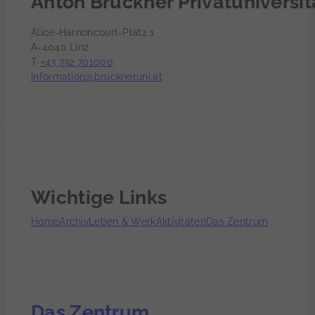
Alice-Harnoncourt-Platz 1
A-4040 Linz
T
+43 732 701000
information@bruckneruni.at
Wichtige Links
Home
Archiv
Leben & Werk
Aktivitäten
Das Zentrum
Das Zentrum