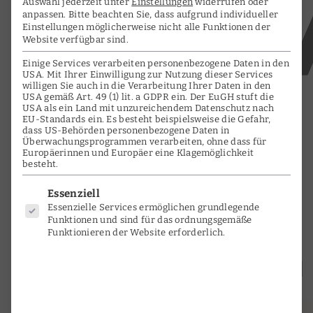
Auswahl jederzeit unter
Einstellungen
widerrufen oder
anpassen.
Bitte beachten Sie, dass aufgrund individueller
Einstellungen möglicherweise nicht alle Funktionen der
Website verfügbar sind.
Einige Services verarbeiten personenbezogene Daten in den
USA. Mit Ihrer Einwilligung zur Nutzung dieser Services
willigen Sie auch in die Verarbeitung Ihrer Daten in den
USA gemäß Art. 49 (1) lit. a GDPR ein. Der EuGH stuft die
USA als ein Land mit unzureichendem Datenschutz nach
EU-Standards ein. Es besteht beispielsweise die Gefahr,
dass US-Behörden personenbezogene Daten in
Überwachungsprogrammen verarbeiten, ohne dass für
Europäerinnen und Europäer eine Klagemöglichkeit
besteht.
Es folgt eine Liste der Service-Grup
Essenziell
Essenzielle Services ermöglichen grundlegende
Funktionen und sind für das ordnungsgemäße
Funktionieren der Website erforderlich.